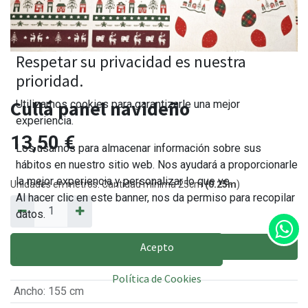
Respetar su privacidad es nuestra
prioridad.
Cullá panel navideño
Utilizamos cookies para garantizarle una mejor
experiencia.
13,50
€
Los usamos para almacenar información sobre sus
hábitos en nuestro sitio web. Nos ayudará a proporcionarle
la mejor experiencia y personalizar lo que ve.
Unidades en metros. Cantidad mínima 25cm
(0.25m
)
Al hacer clic en este banner, nos da permiso para recopilar
datos.
Acepto
AÑADIR AL CARRITO
Política de Cookies
Ancho
:
155 cm