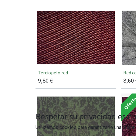
Terciopelo red
Red c
9,80
€
8,60
Ofert
Respetar su privacidad es nu
Utilizamos cookies para garantizarle una mejor 