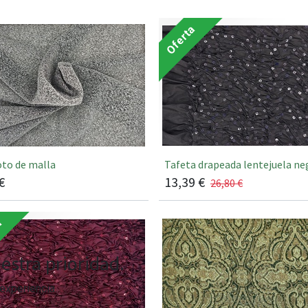
Oferta
oto de malla
Tafeta drapeada lentejuela ne
€
13,39
€
26,80
€
a
estra prioridad.
experiencia.