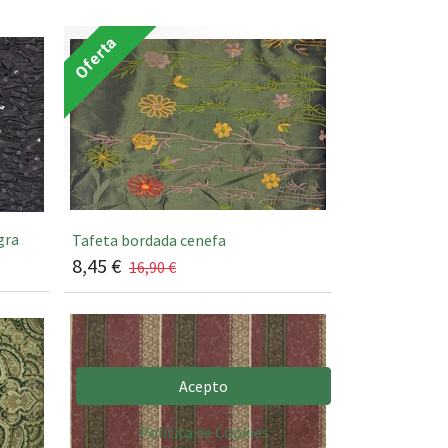
Oferta
gra
Tafeta bordada cenefa
8,45
€
16,90
€
Acepto
Política de Cookies