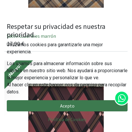
Respetar su privacidad es nuestra
prioridad.
Satén cuadribies marrón
17,90
€
Utilizamos cookies para garantizarle una mejor
experiencia.
Los usamos para almacenar información sobre sus
¡Nuevo!
hábitos en nuestro sitio web. Nos ayudará a proporcionarle
la mejor experiencia y personalizar lo que ve.
Al hacer clic en este banner, nos da permiso para recopilar
datos.
Acepto
Política de Cookies