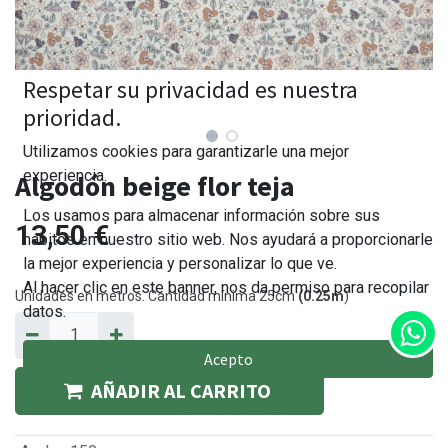
Respetar su privacidad es nuestra
prioridad.
Utilizamos cookies para garantizarle una mejor
experiencia.
Algodón beige flor teja
Los usamos para almacenar información sobre sus
13,50
€
hábitos en nuestro sitio web. Nos ayudará a proporcionarle
la mejor experiencia y personalizar lo que ve.
Al hacer clic en este banner, nos da permiso para recopilar
Unidades en metros. Cantidad mínima 25cm
(0.25m
)
datos.
Acepto
AÑADIR AL CARRITO
Política de Cookies