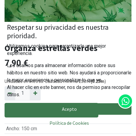
Respetar su privacidad es nuestra
prioridad.
Organza estrellas verdes
Utilizamos cookies para garantizarle una mejor
experiencia.
7,90
€
Los usamos para almacenar información sobre sus
hábitos en nuestro sitio web. Nos ayudará a proporcionarle
la mejor experiencia y personalizar lo que ve.
Unidades en metros. Cantidad mínima 25cm
(0.25m
)
Al hacer clic en este banner, nos da permiso para recopilar
datos.
Acepto
AÑADIR AL CARRITO
Política de Cookies
Ancho
:
150 cm