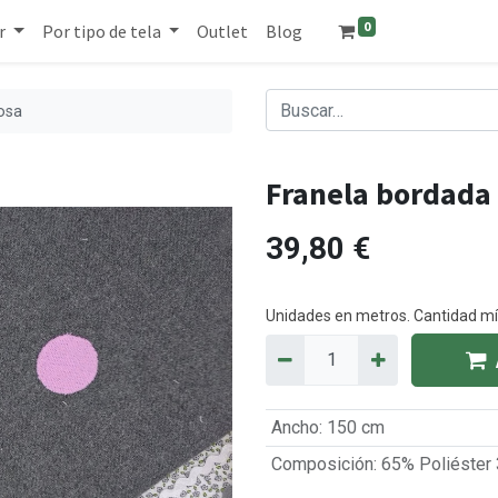
0
r
Por tipo de tela
Outlet
Blog
rosa
Franela bordada 
39,80
€
Unidades en metros. Cantidad 
Ancho
:
150 cm
Composición
:
65% Poliéster