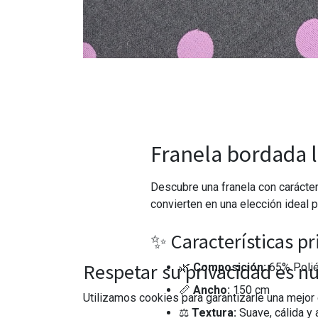
Franela bordada l
Descubre una franela con carácter
convierten en una elección ideal p
✨ Características pr
Respetar su privacidad es nu
🌿
Composición:
65% Polié
📏
Ancho:
150 cm
Utilizamos cookies para garantizarle una mejor 
⚖
Textura:
Suave, cálida y 