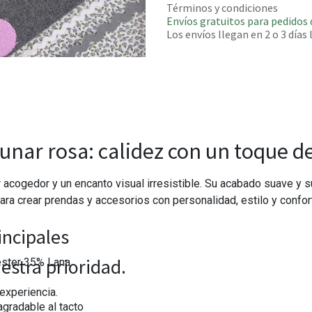
Términos y condiciones
Envíos gratuitos para pedidos 
Los envíos llegan en 2 o 3 días
unar rosa: calidez con un toque d
 acogedor y un encanto visual irresistible. Su acabado suave y 
ara crear prendas y accesorios con personalidad, estilo y confor
incipales
estra prioridad.
ster 35% Lana
experiencia.
agradable al tacto