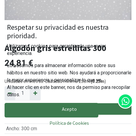
Respetar su privacidad es nuestra
prioridad.
Algodón gris estrellitas 300
Utilizamos cookies para garantizarle una mejor
experiencia.
24,81
€
Los usamos para almacenar información sobre sus
hábitos en nuestro sitio web. Nos ayudará a proporcionarle
la mejor experiencia y personalizar lo que ve.
Unidades en metros. Cantidad mínima 25cm
(0.25m
)
Al hacer clic en este banner, nos da permiso para recopilar
datos.
Acepto
AÑADIR AL CARRITO
Política de Cookies
Ancho
:
300 cm