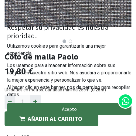
Respetar su privacidad es nuestra
prioridad.
Utilizamos cookies para garantizarle una mejor
experiencia.
Coto de malla Paolo
Los usamos para almacenar información sobre sus
19,80
€
hábitos en nuestro sitio web. Nos ayudará a proporcionarle
la mejor experiencia y personalizar lo que ve.
Al hacer clic en este banner, nos da permiso para recopilar
Unidades en metros. Cantidad mínima 25cm
(0.25m
)
datos.
Acepto
AÑADIR AL CARRITO
Política de Cookies