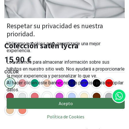
Respetar su privacidad es nuestra
prioridad.
Colección satén lycra
Utilizamos cookies para garantizarle una mejor
experiencia.
15,90
€
Los usamos para almacenar información sobre sus
hábitos en nuestro sitio web. Nos ayudará a proporcionarle
COLOR
la mejor experiencia y personalizar lo que ve.
Al hacer clic en este banner, nos da permiso para recopilar
datos.
Acepto
Política de Cookies