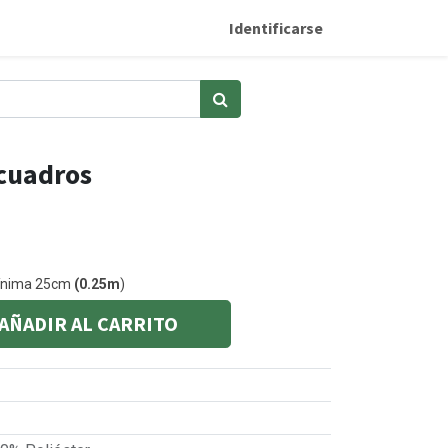
Identificarse
 cuadros
mínima 25cm
(0.25m
)
AÑADIR AL CARRITO