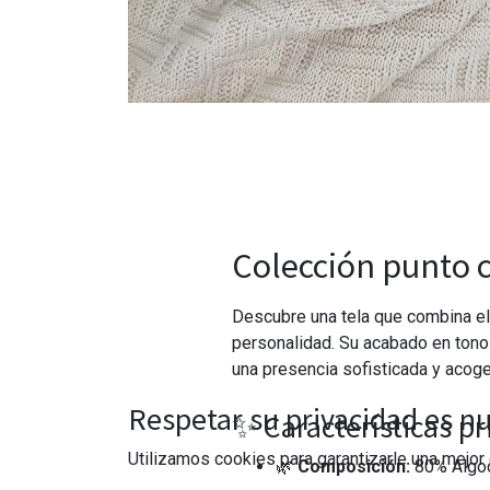
Colección punto c
Descubre una tela que combina el
personalidad. Su acabado en tono 
una presencia sofisticada y acog
Respetar su privacidad es nu
✨ Características pr
Utilizamos cookies para garantizarle una mejor 
🌿
Composición:
80% Algod