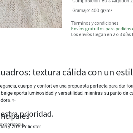
Composición
:
80% Algodón 2
Gramaje
:
400 gr/m²
Términos y condiciones
Envíos gratuitos para pedidos 
Los envíos llegan en 2 o 3 días
uadros: textura cálida con un est
egancia, cuerpo y confort en una propuesta perfecta para dar fo
beige aporta luminosidad y versatilidad, mientras su punto de c
edora. ✨
estra prioridad.
incipales
experiencia.
ón y 20% Poliéster