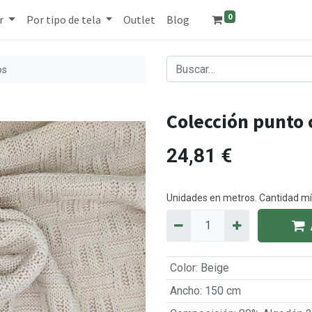
0
r
Por tipo de tela
Outlet
Blog
os
Colección punto
24,81
€
Unidades en metros. Cantidad 
Color
:
Beige
Ancho
:
150 cm