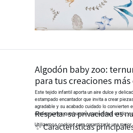
Algodón baby zoo: ternu
para tus creaciones más 
Este tejido infantil aporta un aire dulce y delic
estampado encantador que invita a crear piezas 
agradable y su acabado cuidado lo convierten e
Respetar su privacidad es nu
confecciones que buscan comodidad, estilo y u
✨ Características principale
Utilizamos cookies para garantizarle una mejor 