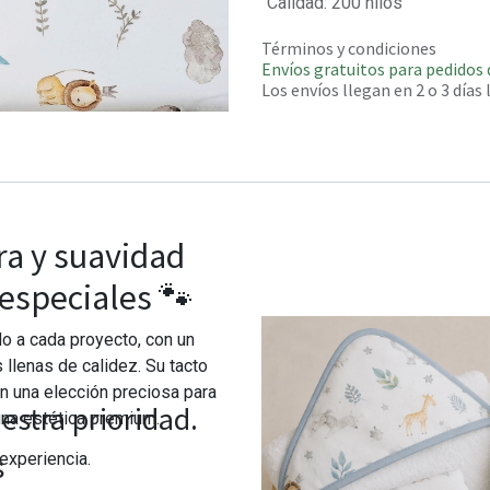
Calidad
:
200 hilos
Términos y condiciones
Envíos gratuitos para pedidos 
Los envíos llegan en 2 o 3 días
ra y suavidad
especiales 🐾
ado a cada proyecto, con un
llenas de calidez. Su tacto
n una elección preciosa para
estra prioridad.
na estética premium.
s
experiencia.