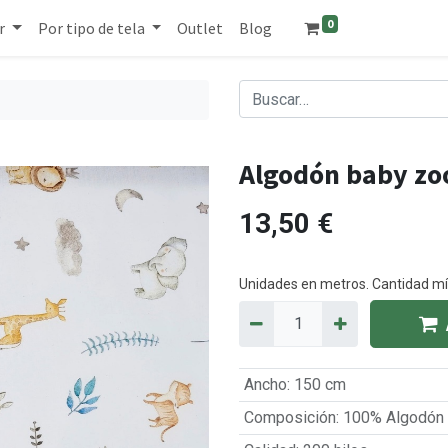
0
r
Por tipo de tela
Outlet
Blog
Algodón baby zo
13,50
€
Unidades en metros. Cantidad 
Ancho
:
150 cm
Composición
:
100% Algodón