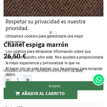
Respetar su privacidad es nuestra
prioridad.
Utilizamos cookies para garantizarle una mejor
experiencia.
Chanel espiga marrón
Los usamos para almacenar información sobre sus
26,50
€
hábitos en nuestro sitio web. Nos ayudará a proporcionarle
la mejor experiencia y personalizar lo que ve.
Al hacer clic en este banner, nos da permiso para recopilar
Unidades en metros. Cantidad mínima 25cm
(0.25m
)
datos.
Acepto
AÑADIR AL CARRITO
Política de Cookies