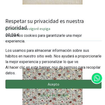
Respetar su privacidad es nuestra
prioridad.
Colección lino vigoré espiga
17,50
€
Utilizamos cookies para garantizarle una mejor
experiencia.
Los usamos para almacenar información sobre sus
hábitos en nuestro sitio web. Nos ayudará a proporcionarle
la mejor experiencia y personalizar lo que ve.
Al hacer clic en este banner, nos da permiso para recopilar
datos.
Acepto
Política de Cookies