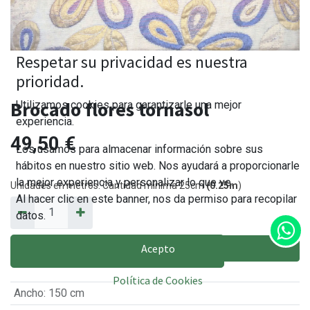
Respetar su privacidad es nuestra
prioridad.
Brocado flores tornasol
Utilizamos cookies para garantizarle una mejor
experiencia.
49,50
€
Los usamos para almacenar información sobre sus
hábitos en nuestro sitio web. Nos ayudará a proporcionarle
la mejor experiencia y personalizar lo que ve.
Unidades en metros. Cantidad mínima 25cm
(0.25m
)
Al hacer clic en este banner, nos da permiso para recopilar
datos.
Acepto
AÑADIR AL CARRITO
Política de Cookies
Ancho
:
150 cm