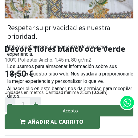
Respetar su privacidad es nuestra
prioridad.
Devoré flores blanco ocre verde
Utilizamos cookies para garantizarle una mejor
experiencia.
100% Poliester Ancho: 1,45 m. 80 gr/m2
Los usamos para almacenar información sobre sus
18,50
€
hábitos en nuestro sitio web. Nos ayudará a proporcionarle
la mejor experiencia y personalizar lo que ve.
Al hacer clic en este banner, nos da permiso para recopilar
Unidades en metros. Cantidad mínima 25cm
(0.25m
)
datos.
Acepto
AÑADIR AL CARRITO
Política de Cookies