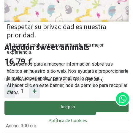
Respetar su privacidad es nuestra
prioridad.
Algodón sweet animals
Utilizamos cookies para garantizarle una mejor
experiencia.
16,79
€
Los usamos para almacenar información sobre sus
hábitos en nuestro sitio web. Nos ayudará a proporcionarle
la mejor experiencia y personalizar lo que ve.
Unidades en metros. Cantidad mínima 25cm
(0.25m
)
Al hacer clic en este banner, nos da permiso para recopilar
datos.
Acepto
AÑADIR AL CARRITO
Política de Cookies
Ancho
:
300 cm