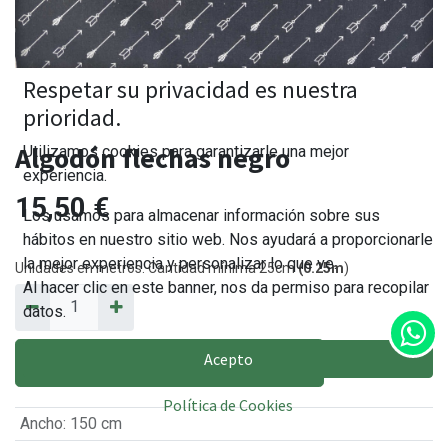
Respetar su privacidad es nuestra
prioridad.
Algodón flechas negro
Utilizamos cookies para garantizarle una mejor
experiencia.
15,50
€
Los usamos para almacenar información sobre sus
hábitos en nuestro sitio web. Nos ayudará a proporcionarle
la mejor experiencia y personalizar lo que ve.
Unidades en metros. Cantidad mínima 25cm
(0.25m
)
Al hacer clic en este banner, nos da permiso para recopilar
datos.
Acepto
AÑADIR AL CARRITO
Política de Cookies
Ancho
:
150 cm