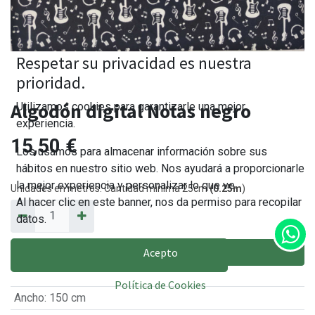
Respetar su privacidad es nuestra
prioridad.
Algodón digital Notas negro
Utilizamos cookies para garantizarle una mejor
experiencia.
15,50
€
Los usamos para almacenar información sobre sus
hábitos en nuestro sitio web. Nos ayudará a proporcionarle
la mejor experiencia y personalizar lo que ve.
Unidades en metros. Cantidad mínima 25cm
(0.25m
)
Al hacer clic en este banner, nos da permiso para recopilar
datos.
Acepto
AÑADIR AL CARRITO
Política de Cookies
Ancho
:
150 cm