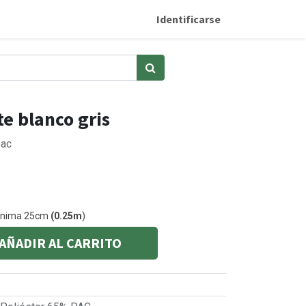
Identificarse
te blanco gris
pac
mínima 25cm
(0.25m
)
AÑADIR AL CARRITO