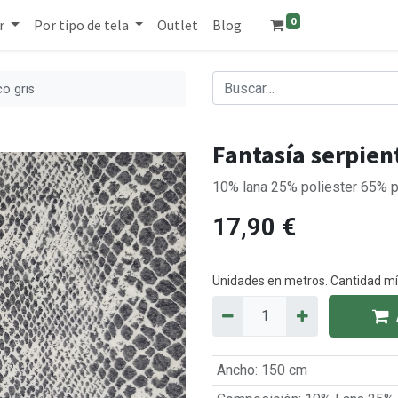
0
r
Por tipo de tela
Outlet
Blog
co gris
Fantasía serpien
10% lana 25% poliester 65% 
17,90
€
Unidades en metros. Cantidad 
Ancho
:
150 cm