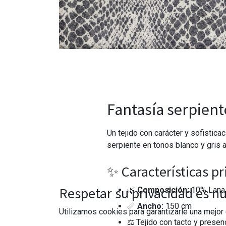
Fantasía serpient
Un tejido con carácter y sofistica
serpiente en tonos blanco y gris 
✨ Características pr
Respetar su privacidad es nu
🌿
Composición:
10% Lana 
📏
Ancho:
150 cm
Utilizamos cookies para garantizarle una mejor 
⚖
Tejido con tacto y presen