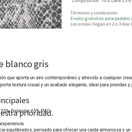
Composición
:
10% Lana 25% 
Términos y condiciones
Envíos gratuitos para pedidos 
Los envíos llegan en 2 o 3 días
e blanco gris
ción que aporta un aire contemporáneo y atrevido a cualquier crea
aporta textura visual y un acabado elegante, ideal para prendas 
incipales
estra prioridad.
25% Poliéster 65% PAC
experiencia.
cia equilibrados, pensado para ofrecer una caída armoniosa y un