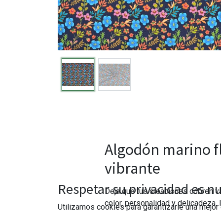
Algodón marino fl
vibrante
Respetar su privacidad es nu
Deja que tus creaciones cobren vi
color, personalidad y delicadeza.
Utilizamos cookies para garantizarle una mejor 