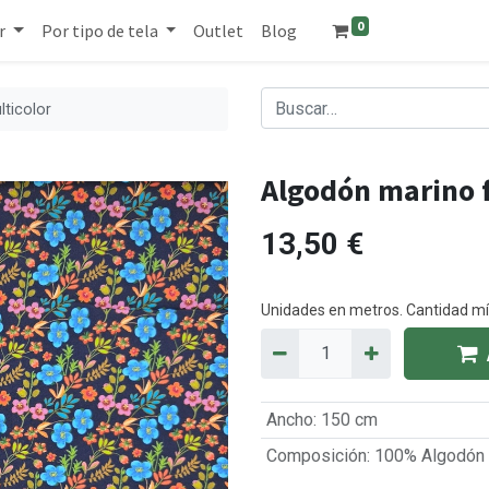
0
r
Por tipo de tela
Outlet
Blog
lticolor
Algodón marino f
13,50
€
Unidades en metros. Cantidad 
Ancho
:
150 cm
Composición
:
100% Algodón