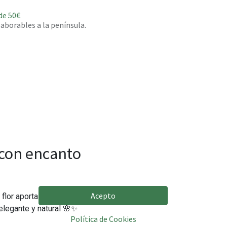
de 50€
 laborables a la península.
 con encanto
Acepto
flor aporta un toque lleno de
elegante y natural 🌸✨
Política de Cookies