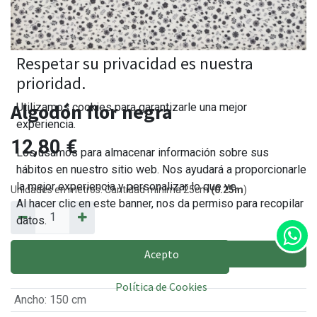
Respetar su privacidad es nuestra
prioridad.
Algodón flor negra
Utilizamos cookies para garantizarle una mejor
experiencia.
12,80
€
Los usamos para almacenar información sobre sus
hábitos en nuestro sitio web. Nos ayudará a proporcionarle
la mejor experiencia y personalizar lo que ve.
Unidades en metros. Cantidad mínima 25cm
(0.25m
)
Al hacer clic en este banner, nos da permiso para recopilar
datos.
Acepto
AÑADIR AL CARRITO
Política de Cookies
Ancho
:
150 cm