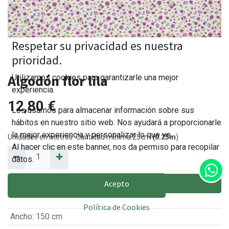
Respetar su privacidad es nuestra
prioridad.
Algodón flor lila
Utilizamos cookies para garantizarle una mejor
experiencia.
12,80
€
Los usamos para almacenar información sobre sus
hábitos en nuestro sitio web. Nos ayudará a proporcionarle
la mejor experiencia y personalizar lo que ve.
Unidades en metros. Cantidad mínima 25cm
(0.25m
)
Al hacer clic en este banner, nos da permiso para recopilar
datos.
Acepto
AÑADIR AL CARRITO
Política de Cookies
Ancho
:
150 cm