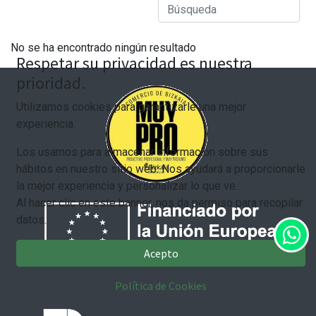
No se ha encontrado ningún resultado
Respetar su privacidad es nuestra
prioridad.
Utilizamos cookies para garantizarle una mejor
experiencia.
Los usamos para almacenar información sobre sus
hábitos en nuestro sitio web. Nos ayudará a proporcionarle
la mejor experiencia y personalizar lo que ve.
Al hacer clic en este banner, nos da permiso para recopilar
datos.
Acepto
Política de Cookies