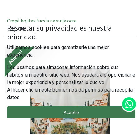
Crepé hojitas fucsia naranja ocre
Respetar su privacidad es nuestra
18,50
€
prioridad.
Utilizamos cookies para garantizarle una mejor
¡Nuevo!
experiencia.
Los usamos para almacenar información sobre sus
hábitos en nuestro sitio web. Nos ayudará a proporcionarle
la mejor experiencia y personalizar lo que ve.
Al hacer clic en este banner, nos da permiso para recopilar
datos.
Acepto
Política de Cookies