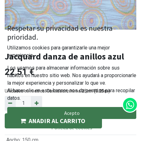
Respetar su privacidad es nuestra
prioridad.
Utilizamos cookies para garantizarle una mejor
Jacquard danza de anillos azul
experiencia.
Los usamos para almacenar información sobre sus
22,51
€
hábitos en nuestro sitio web. Nos ayudará a proporcionarle
la mejor experiencia y personalizar lo que ve.
Al hacer clic en este banner, nos da permiso para recopilar
Unidades en metros. Cantidad mínima 25cm
(0.25m
)
datos.
Acepto
AÑADIR AL CARRITO
Política de Cookies
Ancho
:
150 cm