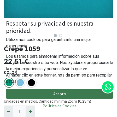
Respetar su privacidad es nuestra
prioridad.
Utilizamos cookies para garantizarle una mejor
experiencia.
Crepé 1059
Los usamos para almacenar información sobre sus
22,51
€
hábitos en nuestro sitio web. Nos ayudará a proporcionarle
la mejor experiencia y personalizar lo que ve.
COLOR
Al hacer clic en este banner, nos da permiso para recopilar
datos.
Acepto
Unidades en metros. Cantidad mínima 25cm
(0.25m
)
Política de Cookies