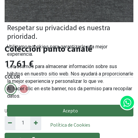
Respetar su privacidad es nuestra
prioridad.
Colección punto canalé
Utilizamos cookies para garantizarle una mejor
experiencia.
17,61
€
Los usamos para almacenar información sobre sus
hábitos en nuestro sitio web. Nos ayudará a proporcionarle
COLOR
la mejor experiencia y personalizar lo que ve.
Al hacer clic en este banner, nos da permiso para recopilar
datos.
Acepto
Unidades en metros. Cantidad mínima 25cm
(0.25m
)
Política de Cookies