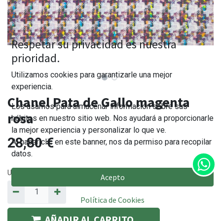
Respetar su privacidad es nuestra
prioridad.
Utilizamos cookies para garantizarle una mejor
experiencia.
Chanel Pata de Gallo magenta
Los usamos para almacenar información sobre sus
rosa
hábitos en nuestro sitio web. Nos ayudará a proporcionarle
la mejor experiencia y personalizar lo que ve.
28,80
€
Al hacer clic en este banner, nos da permiso para recopilar
datos.
Unidades en metros. Cantidad mínima 25cm
(0.25m
)
Acepto
Política de Cookies
AÑADIR AL CARRITO